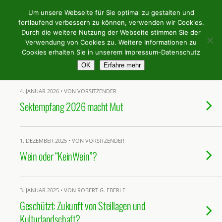
Weingilde Bergstrasse e.V.
Um unsere Webseite für Sie optimal zu gestalten und
fortlaufend verbessern zu können, verwenden wir Cookies.
Durch die weitere Nutzung der Webseite stimmen Sie der
Verwendung von Cookies zu. Weitere Informationen zu
Tags › Weinbau
Cookies erhalten Sie in unserem Impressum-Datenschutz
OK
Erfahre mehr
4. JANUAR 2026 • VON VORSITZENDER
Sektempfang 2026 macht Mut
1. DEZEMBER 2025 • VON VORSITZENDER
Wein oder “KeinWein”?
3. JANUAR 2025 • VON ROBERT G. EBERLE
Geschützt: Zukunft von Steillagen und
Kulturlandschaft?